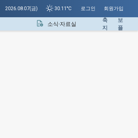
색
지
2026.08.07(금)
30.11°C
로그인
회원가입
건
정
축
보
소식·자료실
지
플
원
랫
센
폼
터
소
개