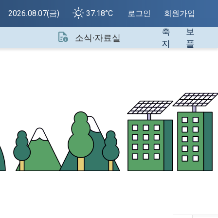
색
지
2026.08.07(금)
37.18°C
로그인
회원가입
건
정
축
보
소식·자료실
지
플
원
랫
센
폼
터
소
개