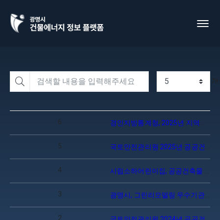
개
6
경인지방통계청, 2025년 지역통계 우수사례 공모전 장려상 수상
5
국토안전관리원 2025년 공공건축물 그린리모델링 공모사업 선정(보건소, 장애인종합복지관)
4
시립소하어린이집, 공공건축물 중 최초 제로에너지건축물 플러스 등급 취득
3
광명시, 그린리모델링 우수기관 선정 국토교통부장관 표창 수상
2
국토안전관리원 2024년 공공건축물 그린리모델링 공모사업 선정