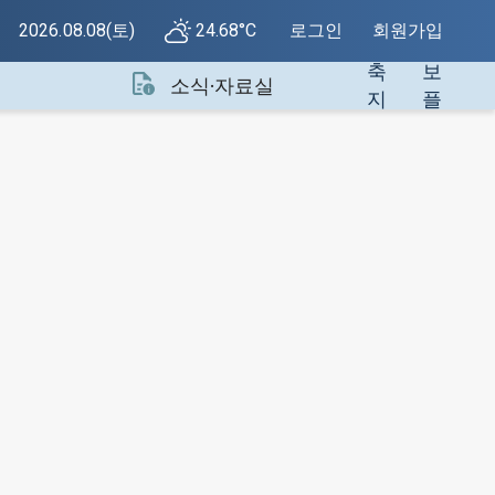
색
지
2026.08.08(토)
24.68°C
로그인
회원가입
건
정
축
보
소식·자료실
지
플
원
랫
센
폼
터
소
개