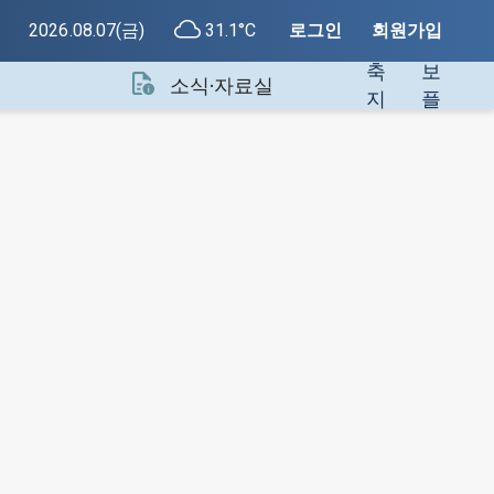
색
지
2026.08.07(금)
31.1°C
로그인
회원가입
건
정
축
보
소식·자료실
지
플
원
랫
센
폼
터
소
개